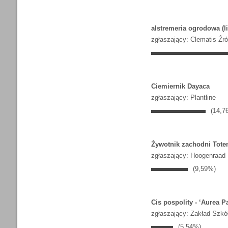
alstremeria ogrodowa 
zgłaszający: Clematis Źr
Ciemiernik Dayaca
zgłaszający: Plantline
(14,7
Żywotnik zachodni Tote
zgłaszający: Hoogenraad
(9,59%)
Cis pospolity - ‘Aurea Pa
zgłaszający: Zakład Szkó
(5,54%)