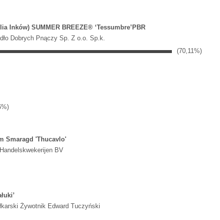
(lilia Inków) SUMMER BREEZE® ‘Tessumbre’PBR
ódło Dobrych Pnączy Sp. Z o.o. Sp.k.
(70,11%)
6%)
m Smaragd 'Thucavlo'
 Handelskwekerijen BV
łuki’
łkarski Żywotnik Edward Tuczyński